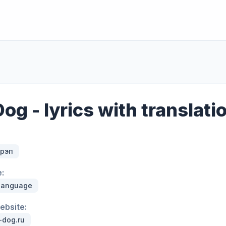
og - lyrics with translati
 рэп
:
 language
website:
-dog.ru