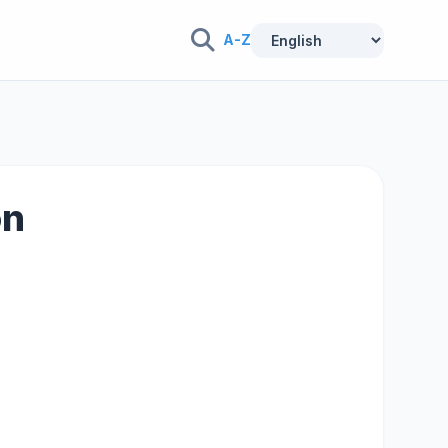
A-Z
on