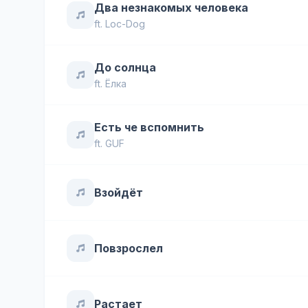
Два незнакомых человека
ft.
Loc-Dog
До солнца
ft.
Ёлка
Есть че вспомнить
ft.
GUF
Взойдёт
Повзрослел
Растает