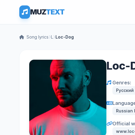
MUZ
TEXT
Song lyrics
L
Loc-Dog
Loc-D
Genres:
Русский
Language
Russian
Official 
www.loc