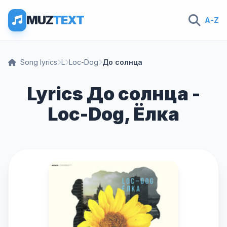
MUZ
TEXT
A-Z
Song lyrics
L
Loc-Dog
До солнца
Lyrics До солнца -
Loc-Dog, Ёлка