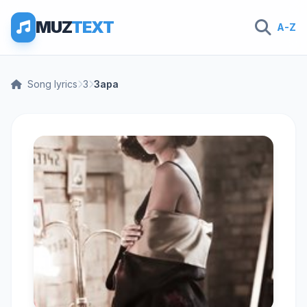
MUZ
TEXT
A-Z
Song lyrics
З
Зара