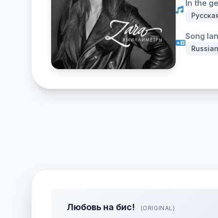
In the g
Русска
Song la
Russia
Любовь на бис!
(ORIGINAL)