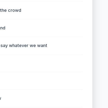
 the crowd
and
ll say whatever we want
w