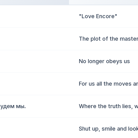
"Love Encore"
The plot of the maste
No longer obeys us
For us all the moves a
будем мы.
Where the truth lies, w
Shut up, smile and loo