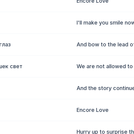
Encore Love
I'll make you smile no
глаз
And bow to the lead o
шек свет
We are not allowed to
And the story continue
Encore Love
Hurry up to surprise t