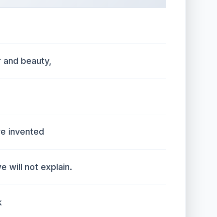
r and beauty,
re invented
e will not explain.
k