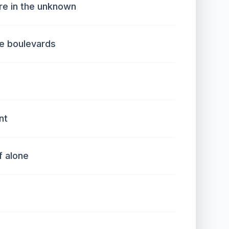
e in the unknown
he boulevards
nt
f alone