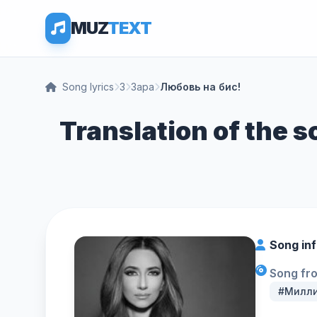
MUZ
TEXT
Song lyrics
З
Зара
Любовь на бис!
Translation of the 
Song in
Song fr
#Милл