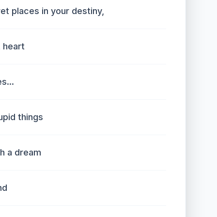
et places in your destiny,
 heart
s...
tupid things
ith a dream
nd