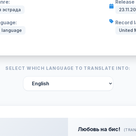
enre:
Release 
я эстрада
23.11.20
nguage:
Record l
n language
United 
SELECT WHICH LANGUAGE TO TRANSLATE INTO:
Любовь на бис!
(TRAN