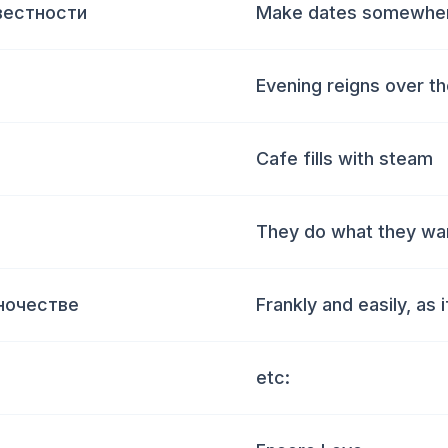
вестности
Make dates somewher
Evening reigns over t
Cafe fills with steam
They do what they wa
иночестве
Frankly and easily, as i
etc: