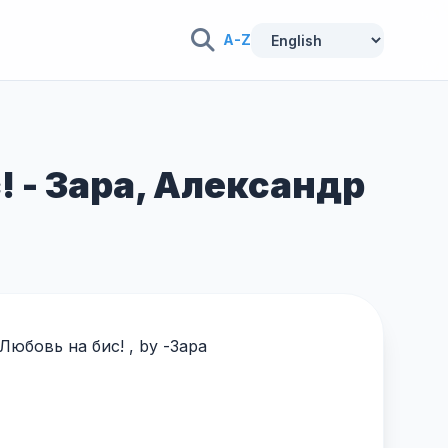
A-Z
с! - Зара, Александр
 Любовь на бис! , by -
Зара