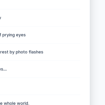
w
f prying eyes
 rest by photo flashes
s...
he whole world,