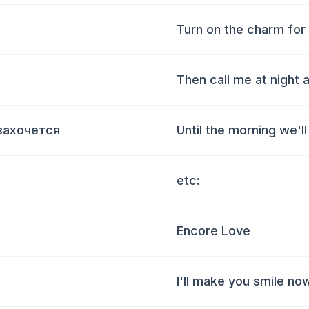
Turn on the charm for
Then call me at night 
захочется
Until the morning we'
etc:
Encore Love
I'll make you smile no