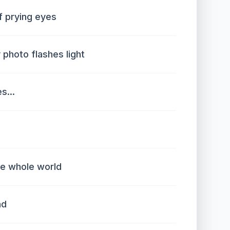
f prying eyes
 photo flashes light
s...
he whole world
nd