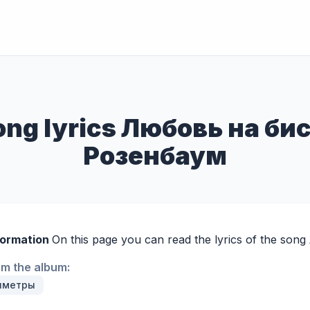
song lyrics Любовь на би
Розенбаум
formation
On this page you can read the lyrics of the song
om the album:
иметры