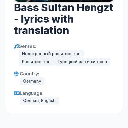
Bass Sultan Hengzt
- lyrics with
translation
Genres:
Иностранный рэп и хип-хоп
Рэп и хип-хоп
Турецкий рэп и хип-хоп
Country:
Germany
Language:
German, English