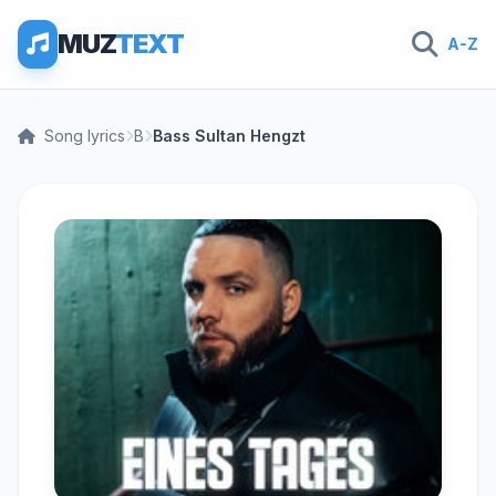
MUZ
TEXT
A-Z
Song lyrics
B
Bass Sultan Hengzt