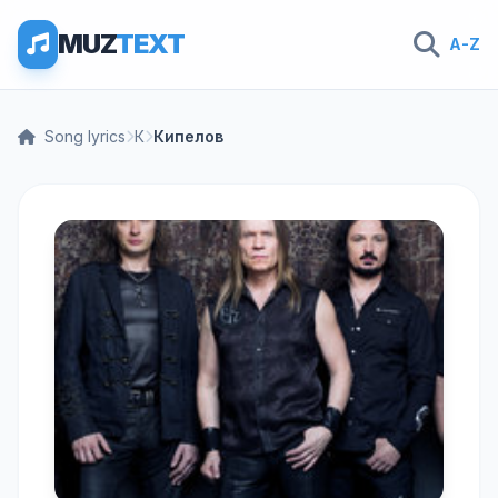
MUZ
TEXT
A-Z
Song lyrics
К
Кипелов