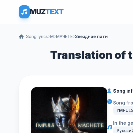
MUZ
TEXT
Song lyrics
М
МАЧЕТЕ
Звёздное пати
Translation of
Song in
Song fr
I'MPUL
In the g
Русски