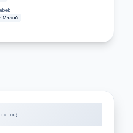
abel:
в Малый
SLATION)