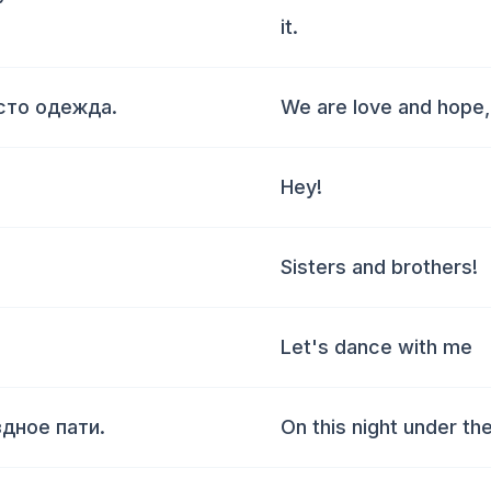
it.
сто одежда.
We are love and hope, 
Hey!
Sisters and brothers!
Let's dance with me
здное пати.
On this night under the