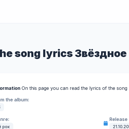
 the song lyrics Звёздно
formation
On this page you can read the lyrics of the son
om the album:
S
enre:
Release 
й рок
21.10.20