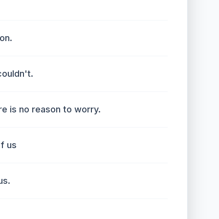
on.
couldn't.
e is no reason to worry.
of us
us.