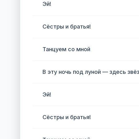
Эй!
Сёстры и братья!
Танцуем со мной
В эту ночь под луной — здесь звё
Эй!
Сёстры и братья!