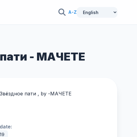
A-Z
е пати - МАЧЕТЕ
g Звёздное пати , by -
МАЧЕТЕ
date:
19