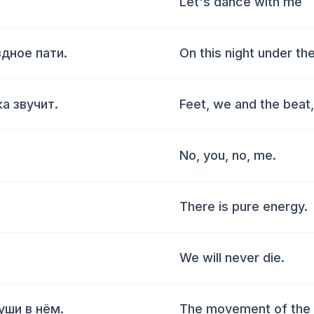
Let's dance with me
здное пати.
On this night under the
а звучит.
Feet, we and the beat,
No, you, no, me.
There is pure energy.
We will never die.
уши в нём.
The movement of the b