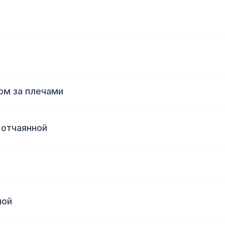
ом за плечами
 отчаянной
ной