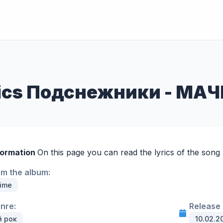
ics Подснежники - МА
formation
On this page you can read the lyrics of the so
om the album:
ime
enre:
Release 
й рок
10.02.2