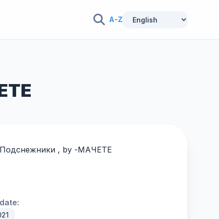
A-Z
ЧЕТЕ
ng Подснежники , by -
МАЧЕТЕ
date:
021