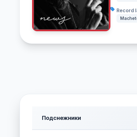
Record l
Machet
Подснежники