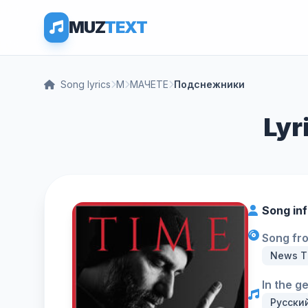
MUZ
TEXT
Song lyrics
М
МАЧЕТЕ
Подснежники
Lyr
Song in
Song fr
News T
In the g
Русски