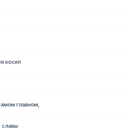
,
бя косил
 самом главном,
и славы