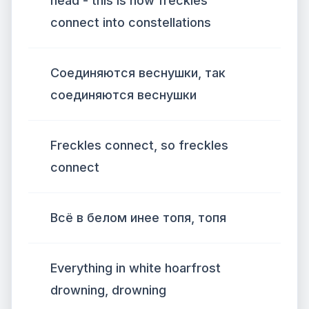
head - this is how freckles
connect into constellations
Соединяются веснушки, так
соединяются веснушки
Freckles connect, so freckles
connect
Всё в белом инее топя, топя
Everything in white hoarfrost
drowning, drowning