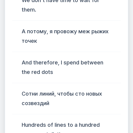
We don't have time to wait for
them.
А потому, я провожу меж рыжих
точек
And therefore, I spend between
the red dots
Сотни линий, чтобы сто новых
созвездий
Hundreds of lines to a hundred