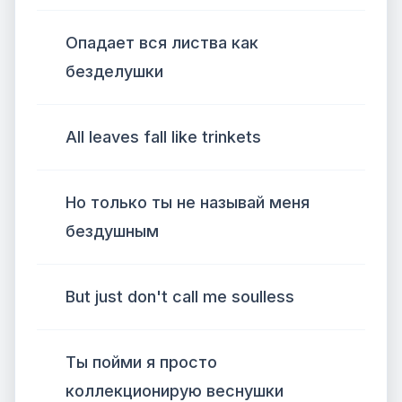
Опадает вся листва как
безделушки
All leaves fall like trinkets
Но только ты не называй меня
бездушным
But just don't call me soulless
Ты пойми я просто
коллекционирую веснушки