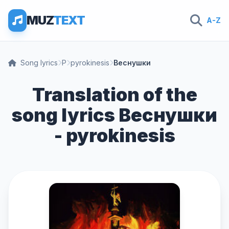
MUZ
TEXT
A-Z
Song lyrics
P
pyrokinesis
Веснушки
Translation of the
song lyrics Веснушки
- pyrokinesis