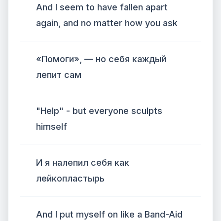
And I seem to have fallen apart
again, and no matter how you ask
«Помоги», — но себя каждый
лепит сам
"Help" - but everyone sculpts
himself
И я налепил себя как
лейкопластырь
And I put myself on like a Band-Aid