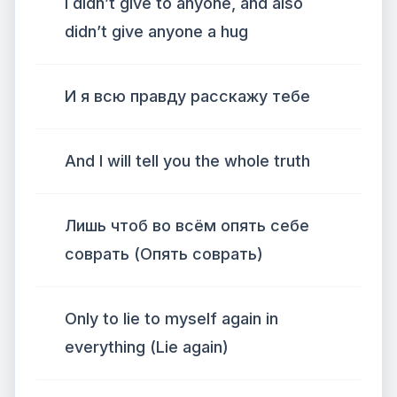
I didn’t give to anyone, and also
didn’t give anyone a hug
И я всю правду расскажу тебе
And I will tell you the whole truth
Лишь чтоб во всём опять себе
соврать (Опять соврать)
Only to lie to myself again in
everything (Lie again)