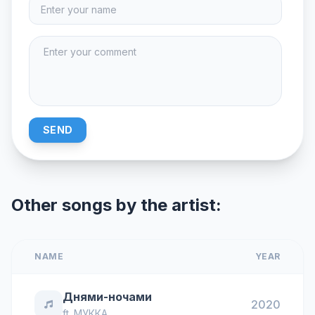
SEND
Other songs by the artist:
NAME
YEAR
Днями-ночами
2020
ft.
МУККА