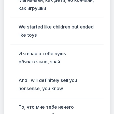
Мы начали, как дети, но кончили,
как игрушки
We started like children but ended
like toys
И я впарю тебе чушь
обязательно, знай
And I will definitely sell you
nonsense, you know
То, что мне тебе нечего