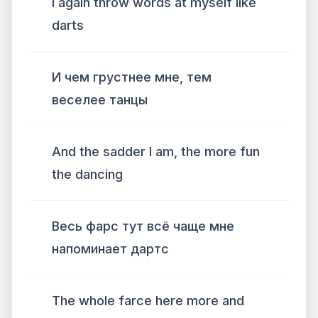
I again throw words at myself like
darts
И чем грустнее мне, тем
веселее танцы
And the sadder I am, the more fun
the dancing
Весь фарс тут всё чаще мне
напоминает дартс
The whole farce here more and