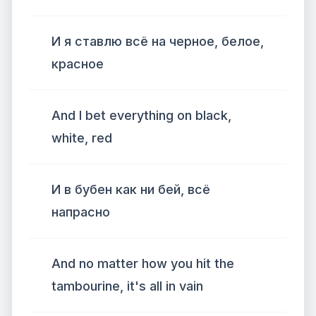
И я ставлю всё на черное, белое,
красное
And I bet everything on black,
white, red
И в бубен как ни бей, всё
напрасно
And no matter how you hit the
tambourine, it's all in vain