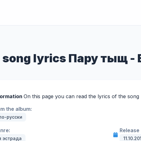
he song lyrics Пару тыщ 
formation
On this page you can read the lyrics of the son
om the album:
по-русски
enre:
Release 
я эстрада
11.10.20