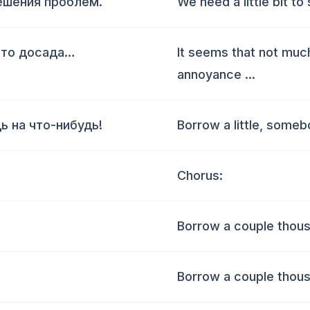
ешения проблем.
We need a little bit to
я-то досада…
It seems that not muc
annoyance ...
ь на что-нибудь!
Borrow a little, some
Chorus:
Borrow a couple thous
Borrow a couple thous