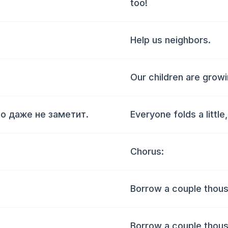
too!
Help us neighbors.
Our children are growi
о даже не заметит.
Everyone folds a little
Chorus:
Borrow a couple thous
Borrow a couple thous