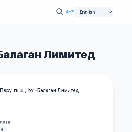
A-Z
- Балаган Лимитед
g Пару тыщ , by -
Балаган Лимитед
date:
18