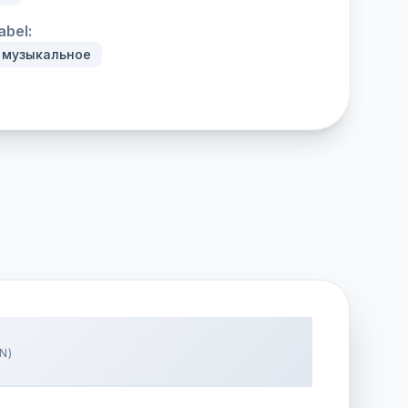
abel:
 музыкальное
N)