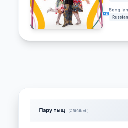
Song la
Russia
Пару тыщ
(ORIGINAL)