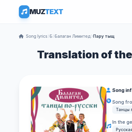
MUZ
TEXT
Song lyrics
Б
Балаган Лимитед
Пару тыщ
Translation of t
Song in
Song fr
Танцы 
In the g
Русска