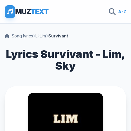
MUZ
TEXT
A-Z
Song lyrics
L
Lim
Survivant
Lyrics Survivant - Lim,
Sky