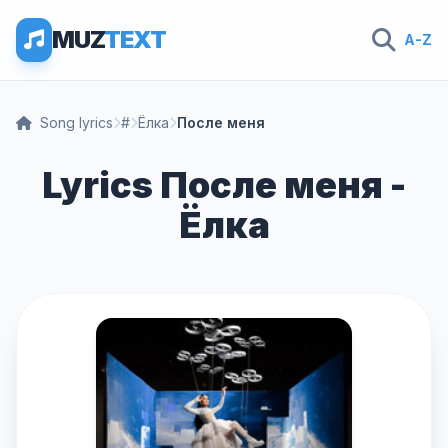
MUZ
TEXT
A-Z
Song lyrics
#
Ёлка
После меня
Lyrics После меня -
Ёлка