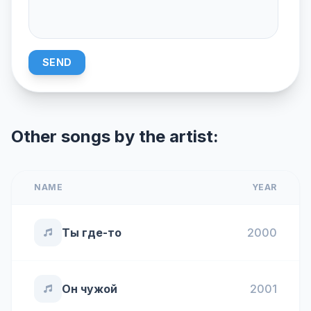
SEND
Other songs by the artist:
NAME
YEAR
Ты где-то
2000
Он чужой
2001