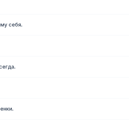
аму себя.
сегда.
енки.