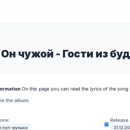
s Он чужой - Гости из бу
formation
On this page you can read the lyrics of the song
om the album:
enre:
Release 
я поп-музыка
31.12.20