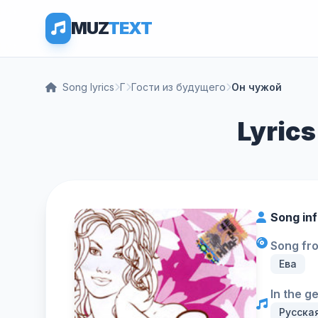
MUZ
TEXT
Song lyrics
Г
Гости из будущего
Он чужой
Lyric
Song in
Song fr
Ева
In the g
Русска