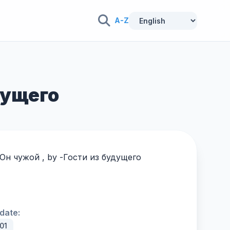
A-Z
дущего
 Он чужой , by -
Гости из будущего
date:
01