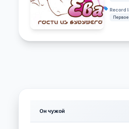
Record l
Первое
Он чужой