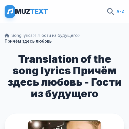
MUZ
TEXT
A-Z
Song lyrics
Г
Гости из будущего
Причём здесь любовь
Translation of the
song lyrics Причём
здесь любовь - Гости
из будущего