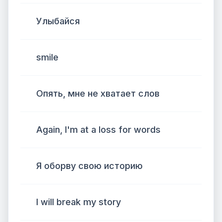
Улыбайся
smile
Опять, мне не хватает слов
Again, I'm at a loss for words
Я оборву свою историю
I will break my story