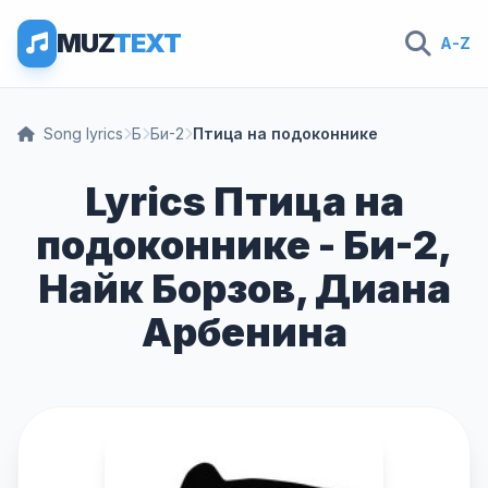
MUZ
TEXT
A-Z
Song lyrics
Б
Би-2
Птица на подоконнике
Lyrics Птица на
подоконнике - Би-2,
Найк Борзов, Диана
Арбенина