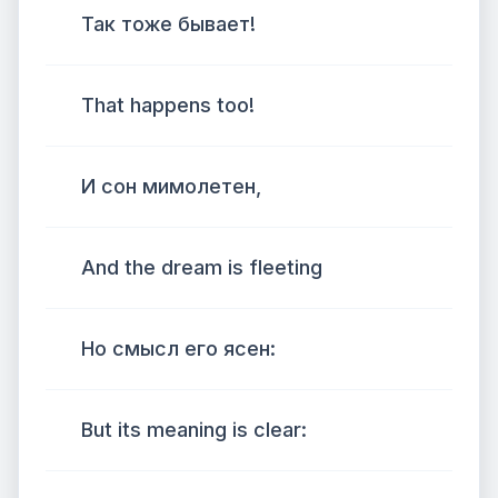
Так тоже бывает!
That happens too!
И сон мимолетен,
And the dream is fleeting
Но смысл его ясен:
But its meaning is clear: