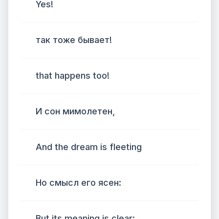
Yes!
так тоже бывает!
that happens too!
И сон мимолетен,
And the dream is fleeting
Но смысл его ясен:
But its meaning is clear: