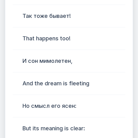
Так тоже бывает!
That happens too!
И сон мимолетен,
And the dream is fleeting
Но смысл его ясен:
But its meaning is clear: