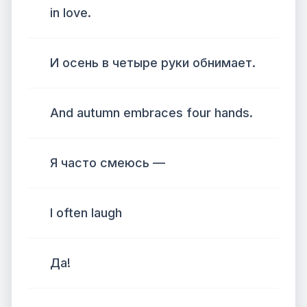
in love.
И осень в четыре руки обнимает.
And autumn embraces four hands.
Я часто смеюсь —
I often laugh
Да!