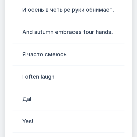
И осень в четыре руки обнимает.
And autumn embraces four hands.
Я часто смеюсь
I often laugh
Да!
Yes!