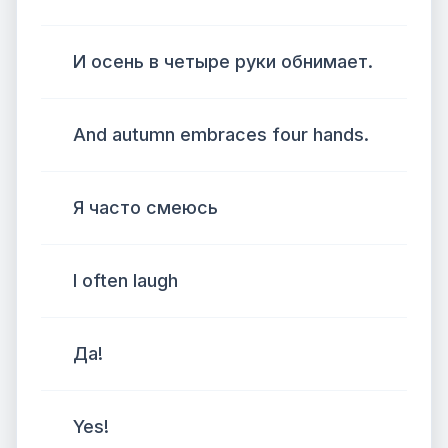
И осень в четыре руки обнимает.
And autumn embraces four hands.
Я часто смеюсь
I often laugh
Да!
Yes!