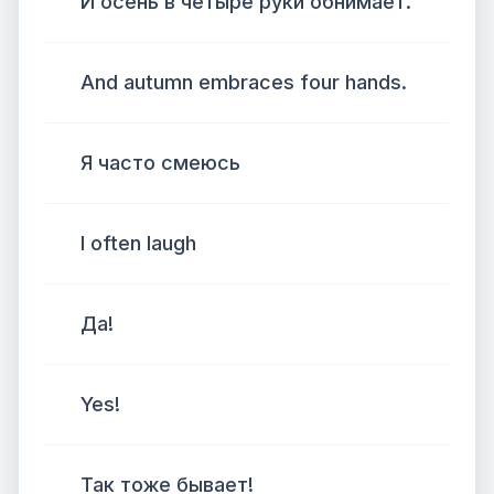
И осень в четыре руки обнимает.
And autumn embraces four hands.
Я часто смеюсь
I often laugh
Да!
Yes!
Так тоже бывает!