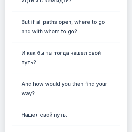
идти и с кем идти?
But if all paths open, where to go
and with whom to go?
И как бы ты тогда нашел свой
путь?
And how would you then find your
way?
Нашел свой путь.