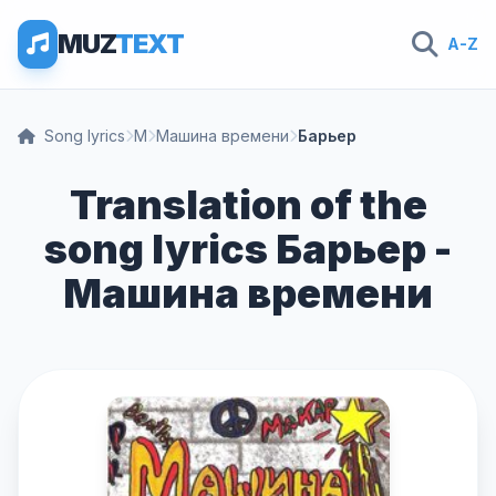
MUZ
TEXT
A-Z
Song lyrics
М
Машина времени
Барьер
Translation of the
song lyrics Барьер -
Машина времени