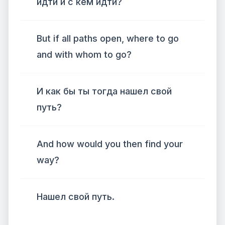
идти и с кем идти?
But if all paths open, where to go
and with whom to go?
И как бы ты тогда нашел свой
путь?
And how would you then find your
way?
Нашел свой путь.