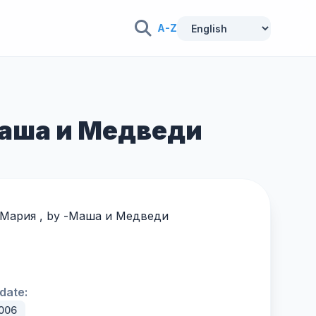
A-Z
 Маша и Медведи
 Мария , by -
Маша и Медведи
date:
006