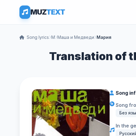
MUZ
TEXT
Song lyrics
М
Маша и Медведи
Мария
Translation of
Song in
Song fr
Без яз
In the g
Русски