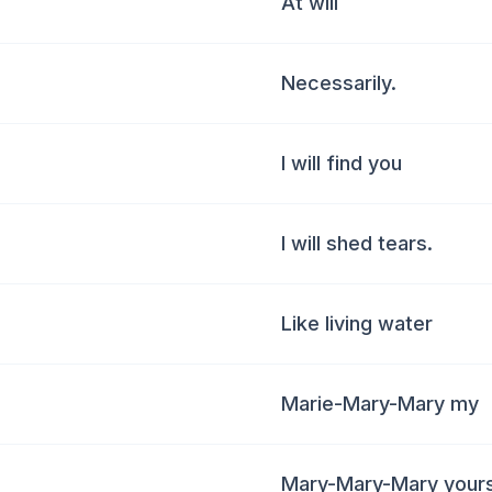
At will
Necessarily.
I will find you
I will shed tears.
Like living water
Marie-Mary-Mary my
Mary-Mary-Mary your