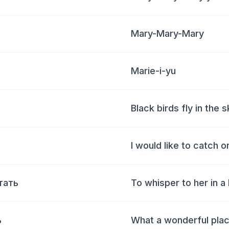
Mary-Mary-Mary
Marie-i-yu
Black birds fly in the s
I would like to catch 
тать
To whisper to her in a
ь
What a wonderful plac