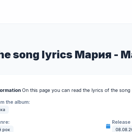
 the song lyrics Мария -
formation
On this page you can read the lyrics of the song
om the album:
ыка
enre:
Release 
й рок
08.08.2