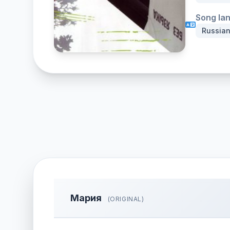
Song la
Russia
Мария
(ORIGINAL)