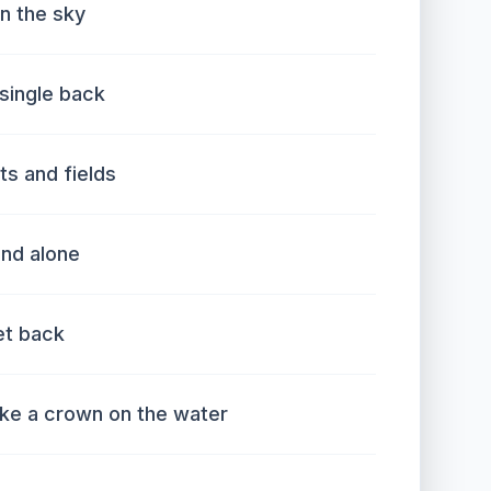
in the sky
 single back
ts and fields
und alone
get back
 like a crown on the water