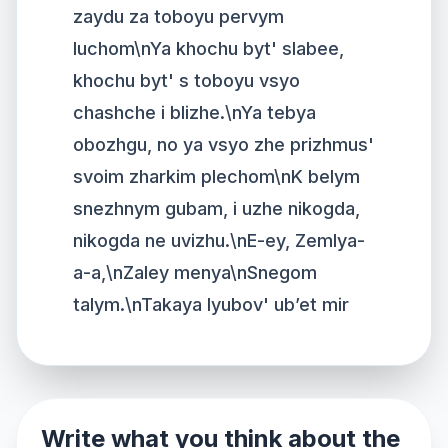
zaydu za toboyu pervym
luchom\nYa khochu byt' slabee,
khochu byt' s toboyu vsyo
chashche i blizhe.\nYa tebya
obozhgu, no ya vsyo zhe prizhmus'
svoim zharkim plechom\nK belym
snezhnym gubam, i uzhe nikogda,
nikogda ne uvizhu.\nE-ey, Zemlya-
a-a,\nZaley menya\nSnegom
talym.\nTakaya lyubov' ub’et mir
Write what you think about the