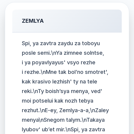
ZEMLYA
Spi, ya zavtra zaydu za toboyu
posle semi.\nYa zimnee solntse,
i ya poyavlyayus' vsyo rezhe
i rezhe.\nMne tak bol’no smotret',
kak krasivo lezhish' ty na tele
reki.\nTy boish’sya menya, ved'
moi potselui kak nozh tebya
rezhut.\nE-ey, Zemlya-a-a,\nZaley
menya\nSnegom talym.\nTakaya
lyubov' ub’et mir.\nSpi, ya zavtra