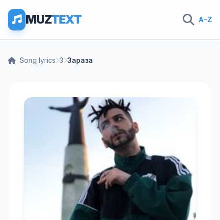
MUZ
TEXT
A-Z
Song lyrics
З
Зараза