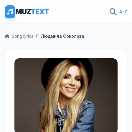
MUZ
TEXT
A-Z
Song lyrics
Л
Людмила Соколова