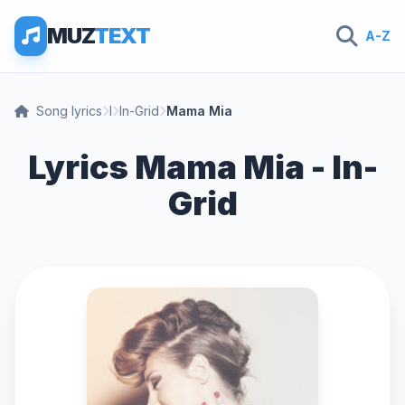
MUZ
TEXT
A-Z
Song lyrics
I
In-Grid
Mama Mia
Lyrics Mama Mia - In-
Grid