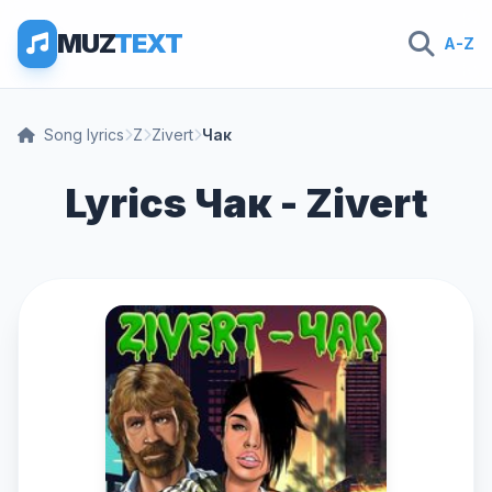
MUZ
TEXT
A-Z
Song lyrics
Z
Zivert
Чак
Lyrics Чак - Zivert