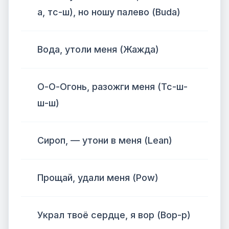
а, тс-ш), но ношу палево (Buda)
Вода, утоли меня (Жажда)
О-О-Огонь, разожги меня (Тс-ш-
ш-ш)
Сироп, — утони в меня (Lean)
Прощай, удали меня (Pow)
Украл твоё сердце, я вор (Вор-р)