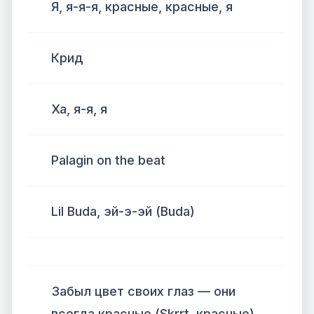
Я, я-я-я, красные, красные, я
Крид
Ха, я-я, я
Palagin on the beat
Lil Buda, эй-э-эй (Buda)
Забыл цвет своих глаз — они
всегда красные (Skrrt, красные)