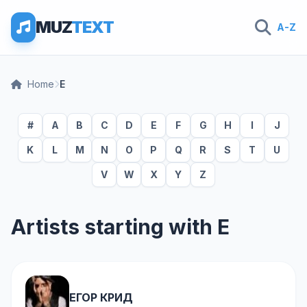
MUZ
TEXT
A-Z
Home
Е
#
A
B
C
D
E
F
G
H
I
J
K
L
M
N
O
P
Q
R
S
T
U
V
W
X
Y
Z
Artists starting with Е
ЕГОР КРИД