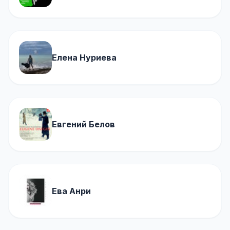
Елена Нуриева
Евгений Белов
Ева Анри