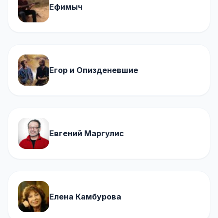
Ефимыч
Егор и Опизденевшие
Евгений Маргулис
Елена Камбурова