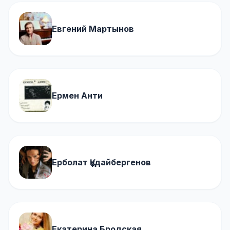
Евгений Мартынов
Ермен Анти
Ерболат Құдайбергенов
Екатерина Бродская