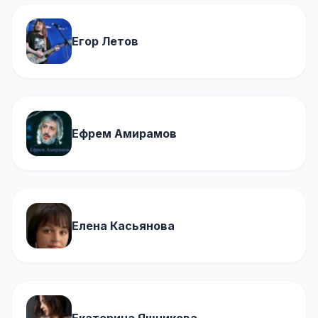
Егор Летов
Ефрем Амирамов
Елена Касьянова