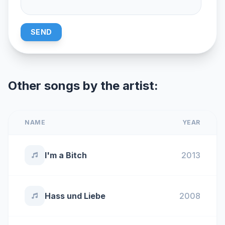
SEND
Other songs by the artist:
NAME
YEAR
I'm a Bitch
2013
Hass und Liebe
2008