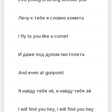
Лечу к тебе я словно комета
I fly to you like a comet
И даже под дулом пистолета
And even at gunpoint
Я найду тебя эй, я найду тебя эй
I will find you hey, I will find you hey