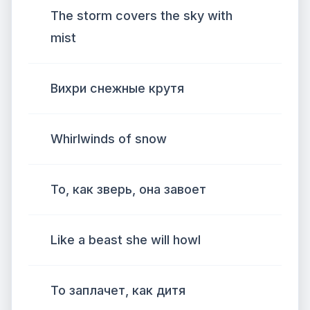
The storm covers the sky with
mist
Вихри снежные крутя
Whirlwinds of snow
То, как зверь, она завоет
Like a beast she will howl
То заплачет, как дитя