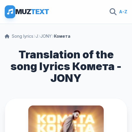
MUZ
TEXT
A-Z
Song lyrics
J
JONY
Комета
Translation of the
song lyrics Комета -
JONY