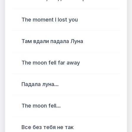
The moment I lost you
Там вдали падала Луна
The moon fell far away
Падала луна...
The moon fell...
Все без тебя не так