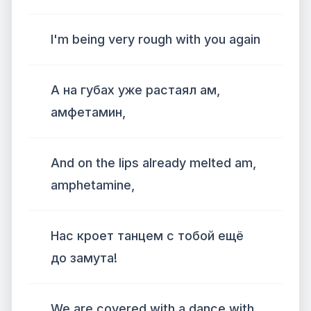
I'm being very rough with you again
А на губах уже растаял ам,
амфетамин,
And on the lips already melted am,
amphetamine,
Нас кроет танцем с тобой ещё
до замута!
We are covered with a dance with