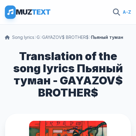
MUZ
TEXT
A-Z
Song lyrics
G
GAYAZOV$ BROTHER$
Пьяный туман
Translation of the
song lyrics Пьяный
туман - GAYAZOV$
BROTHER$