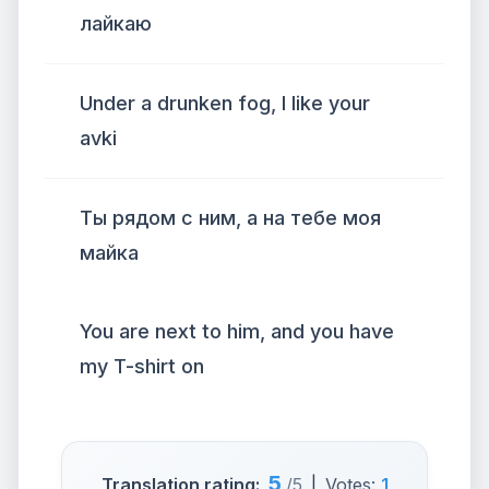
лайкаю
Under a drunken fog, I like your
avki
Ты рядом с ним, а на тебе моя
майка
You are next to him, and you have
my T-shirt on
5
Translation rating:
/5
|
Votes:
1