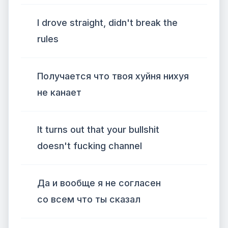
I drove straight, didn't break the
rules
Получается что твоя хуйня нихуя
не канает
It turns out that your bullshit
doesn't fucking channel
Да и вообще я не согласен
со всем что ты сказал