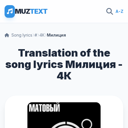
MUZ
TEXT
A-Z
Song lyrics
#
4К
Милиция
Translation of the
song lyrics Милиция -
4К