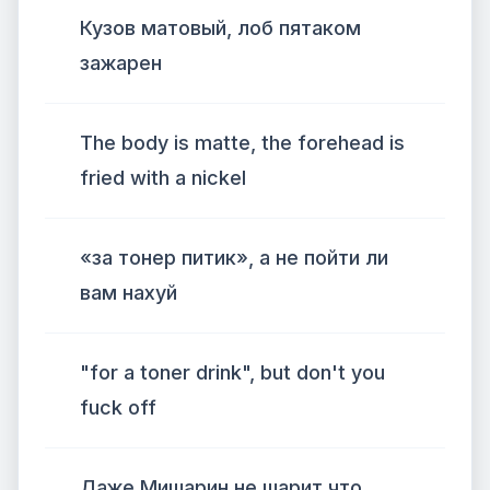
Кузов матовый, лоб пятаком
зажарен
The body is matte, the forehead is
fried with a nickel
«за тонер питик», а не пойти ли
вам нахуй
"for a toner drink", but don't you
fuck off
Даже Мишарин не шарит что