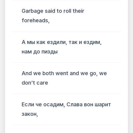
Garbage said to roll their
foreheads,
А мы как ездили, так и ездим,
нам до пизды
And we both went and we go, we
don't care
Если че осадим, Слава вон шарит
закон,