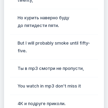
twenty,
Но курить наверно буду
до пятидести пяти.
But I will probably smoke until fifty-
five.
Ты в mp3 смотри не пропусти,
You watch in mp3 don't miss it
4К и подруге приколи.