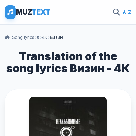
MUZ
TEXT
A-Z
Song lyrics
#
4К
Визин
Translation of the
song lyrics Визин - 4К