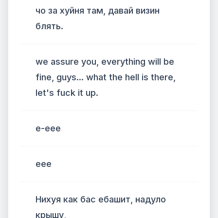
чо за хуйня там, давай визин
блять.
we assure you, everything will be
fine, guys... what the hell is there,
let's fuck it up.
е-еее
eee
Нихуя как бас ебашит, надуло
крышу,