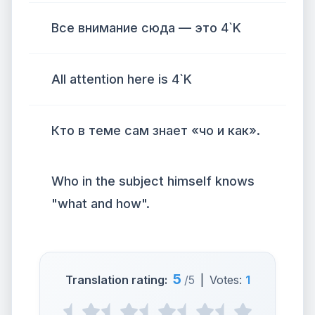
Все внимание сюда — это 4`K
All attention here is 4`K
Кто в теме сам знает «чо и как».
Who in the subject himself knows
"what and how".
5
Translation rating:
/5
|
Votes:
1