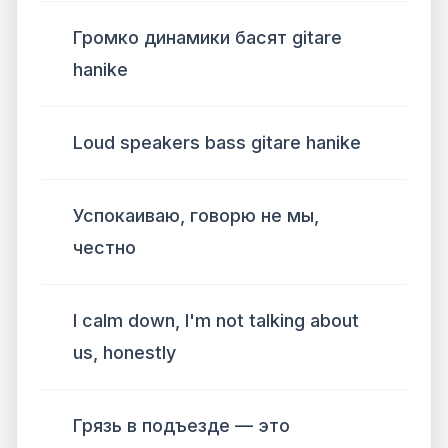
Громко динамики басят gitare
hanike
Loud speakers bass gitare hanike
Успокаиваю, говорю не мы,
честно
I calm down, I'm not talking about
us, honestly
Грязь в подъезде — это