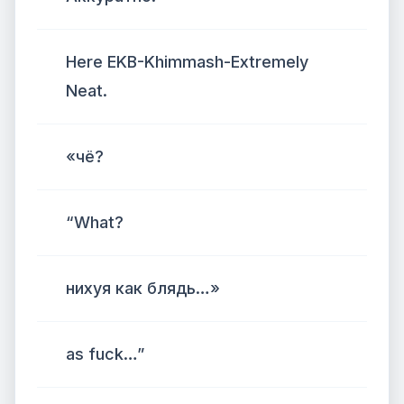
Here EKB-Khimmash-Extremely
Neat.
«чё?
“What?
нихуя как блядь…»
as fuck…”