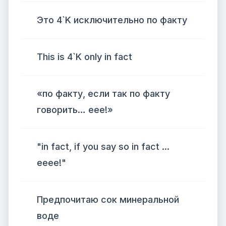
Это 4`K исключительно по факту
This is 4`K only in fact
«по факту, если так по факту
говорить… еее!»
"in fact, if you say so in fact ...
eeee!"
Предпочитаю сок минеральной
воде