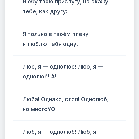
Я ебу твою прислугу, но скажу
тебе, как другу:
Я только в твоём плену —
я люблю тебя одну!
Люб, я — однолюб! Люб, я —
однолюб! А!
Люба! Однако, стоп! Однолюб,
но многоYO!
Люб, я — однолюб! Люб, я —