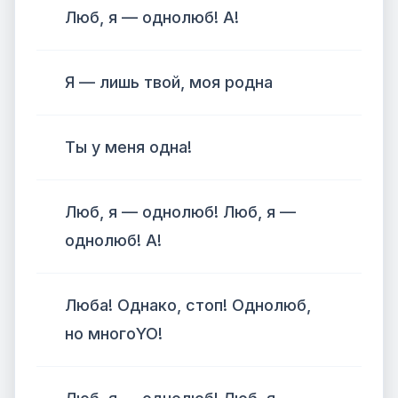
Люб, я — однолюб! А!
Я — лишь твой, моя родна
Ты у меня одна!
Люб, я — однолюб! Люб, я —
однолюб! А!
Люба! Однако, стоп! Однолюб,
но многоYO!