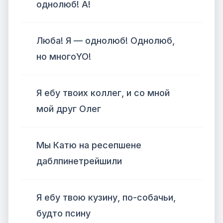
однолюб! А!
Люба! Я — однолюб! Однолюб,
но многоYO!
Я ебу твоих коллег, и со мной
мой друг Олег
Мы Катю на ресепшене
даблпинетрейшили
Я ебу твою кузину, по-собачьи,
будто псину