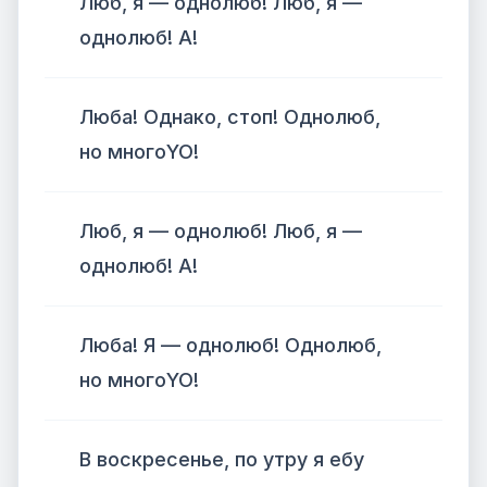
Люб, я — однолюб! Люб, я —
однолюб! А!
Люба! Однако, стоп! Однолюб,
но многоYO!
Люб, я — однолюб! Люб, я —
однолюб! А!
Люба! Я — однолюб! Однолюб,
но многоYO!
В воскресенье, по утру я ебу