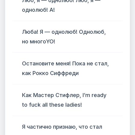
Люб, я — однолюб! Люб, я —
однолюб! А!
Люба! Я — однолюб! Однолюб,
но многоYO!
Остановите меня! Пока не стал,
как Рокко Сиффреди
Как Мастер Стифлер, I’m ready
to fuck all these ladies!
Я частично признаю, что стал