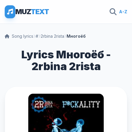
MUZ
TEXT
A-Z
Song lyrics
#
2rbina 2rista
Многоёб
Lyrics Многоёб -
2rbina 2rista