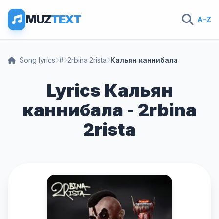
MUZ
TEXT
A-Z
Song lyrics
#
2rbina 2rista
Кальян каннибала
Lyrics Кальян
каннибала - 2rbina
2rista