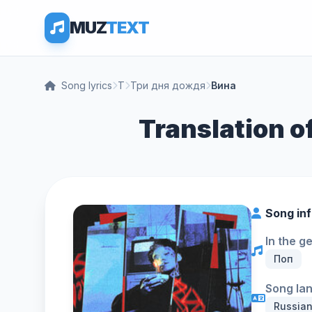
MUZ
TEXT
Song lyrics
Т
Три дня дождя
Вина
Translation o
Song in
In the g
Поп
Song la
Russia