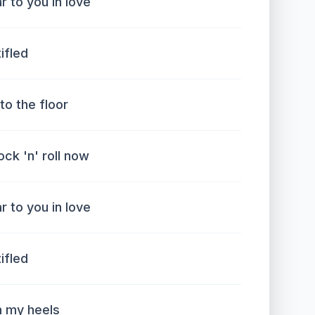
r to you in love
tifled
 to the floor
rock 'n' roll now
r to you in love
tifled
n my heels