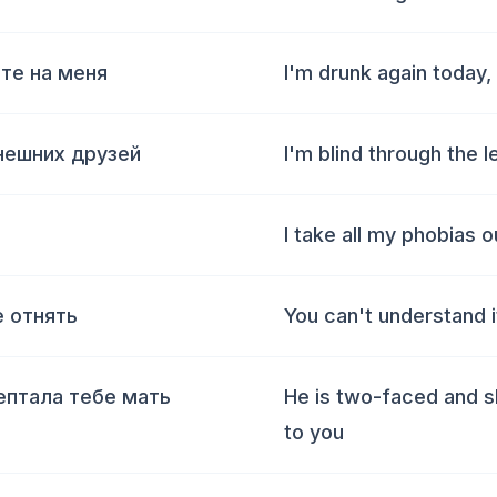
те на меня
I'm drunk again today,
нешних друзей
I'm blind through the 
I take all my phobias 
е отнять
You can't understand i
ептала тебе мать
He is two-faced and 
to you