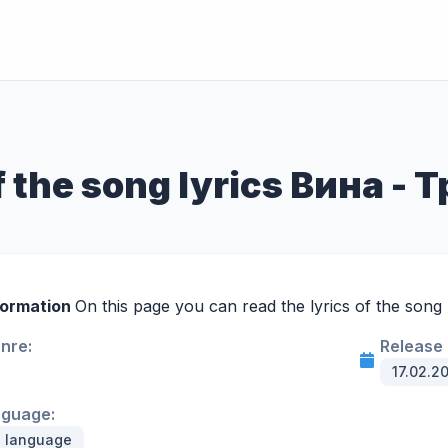
f the song lyrics Вина -
formation
On this page you can read the lyrics of the song
enre:
Release 
17.02.2
nguage:
n language