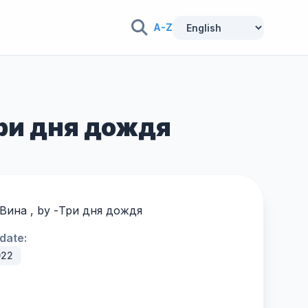
A-Z
 Три дня дождя
 Вина , by -
Три дня дождя
date:
022