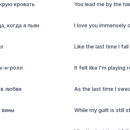
крую кровать
You lead me by the ha
, когда я пьян
I love you immensely 
ол
Like the last time I fall
ок-н-ролл
It felt like I'm playing 
 в любви
As the last time I swea
 вины
While my guilt is still s