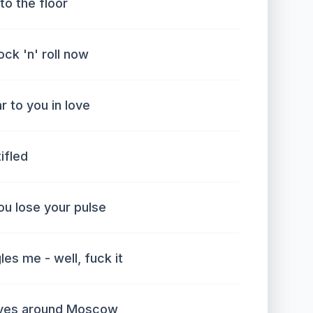
 to the floor
rock 'n' roll now
r to you in love
tifled
ou lose your pulse
les me - well, fuck it
aves around Moscow