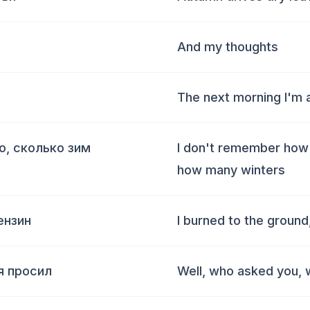
And my thoughts
The next morning I'm 
ю, сколько зим
I don't remember how
how many winters
ензин
I burned to the ground
я просил
Well, who asked you, 