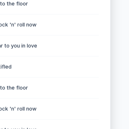
 to the floor
rock 'n' roll now
r to you in love
tifled
 to the floor
rock 'n' roll now