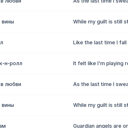
 в любви
As the last time I swea
 вины
While my guilt is still s
ол
Like the last time I fall
ок-н-ролл
It felt like I'm playing 
 в любви
As the last time I swea
 вины
While my guilt is still s
ам
Guardian angels are o