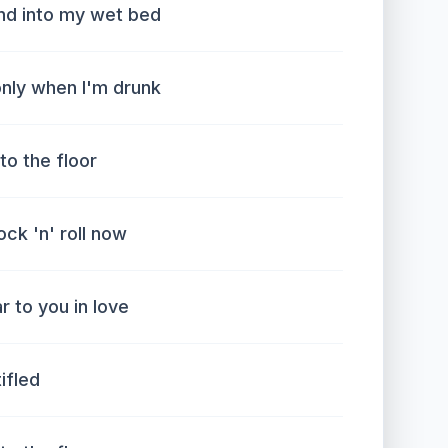
nd into my wet bed
only when I'm drunk
 to the floor
rock 'n' roll now
r to you in love
tifled