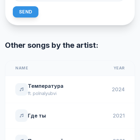
SEND
Other songs by the artist:
NAME
YEAR
Температура
2024
ft.
polnalyubvi
Где ты
2021