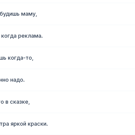
збудишь маму,
 когда реклама.
шь когда-то,
нно надо.
о в сказке,
итра яркой краски.