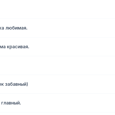
ка любимая.
ама красивая.
ек забавный)
 главный.