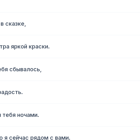
в сказке,
итра яркой краски.
ебя сбывалось,
радость.
я тебя ночами.
о я сейчас рядом с вами.