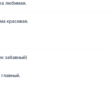
ка любимая.
ама красивая.
ек забавный)
 главный.