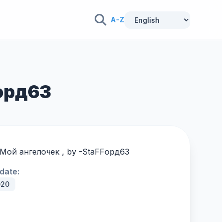
A-Z
Fорд63
g Мой ангелочек , by -
StaFFорд63
date:
020