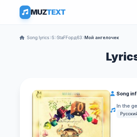
MUZ
TEXT
Song lyrics
S
StaFFорд63
Мой ангелочек
Lyric
Song in
In the g
Русски