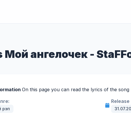
s Мой ангелочек - StaF
formation
On this page you can read the lyrics of the son
enre:
Release 
й рэп
31.07.2