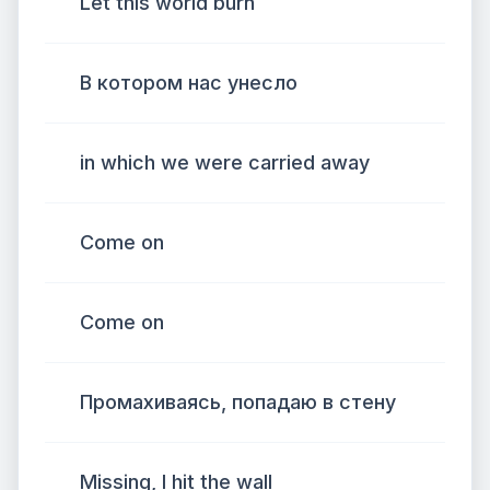
Let this world burn
В котором нас унесло
in which we were carried away
Come on
Come on
Промахиваясь, попадаю в стену
Missing, I hit the wall