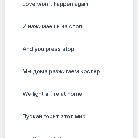
Love won't happen again
И нажимаешь на стоп
And you press stop
Мы дома разжигаем костер
We light a fire at home
Пускай горит этот мир