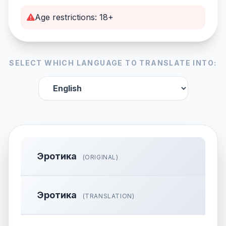
Age restrictions: 18+
SELECT WHICH LANGUAGE TO TRANSLATE INTO:
Эротика
(ORIGINAL)
Эротика
(TRANSLATION)