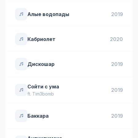
Алые водопады
2019
Кабриолет
2020
Дискошар
2019
Сойти с ума
2019
ft.
Tim3bomb
Баккара
2019