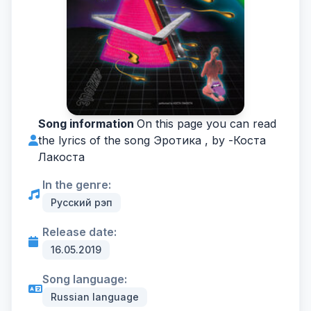
Song information
On this page you can read
the lyrics of the song Эротика , by -
Коста
Лакоста
In the genre:
Русский рэп
Release date:
16.05.2019
Song language:
Russian language