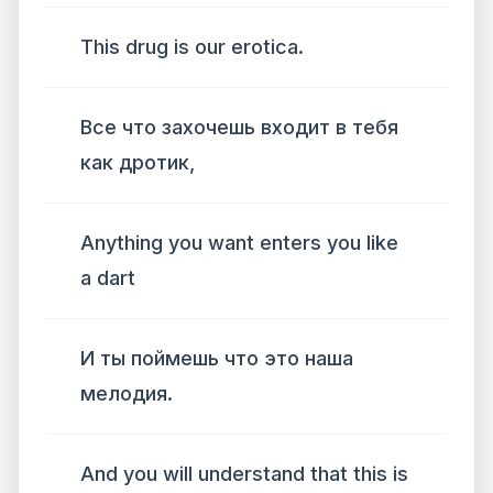
This drug is our erotica.
Все что захочешь входит в тебя
как дротик,
Anything you want enters you like
a dart
И ты поймешь что это наша
мелодия.
And you will understand that this is