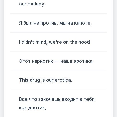
our melody.
Я был не против, мы на капоте,
I didn't mind, we're on the hood
Этот наркотик — наша эротика.
This drug is our erotica.
Все что захочешь входит в тебя
как дротик,