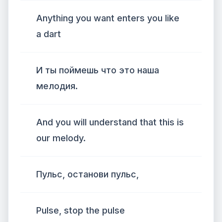
Anything you want enters you like
a dart
И ты поймешь что это наша
мелодия.
And you will understand that this is
our melody.
Пульс, останови пульс,
Pulse, stop the pulse