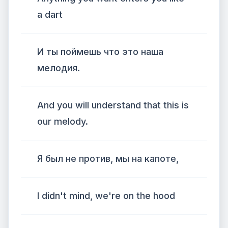
a dart
И ты поймешь что это наша
мелодия.
And you will understand that this is
our melody.
Я был не против, мы на капоте,
I didn't mind, we're on the hood