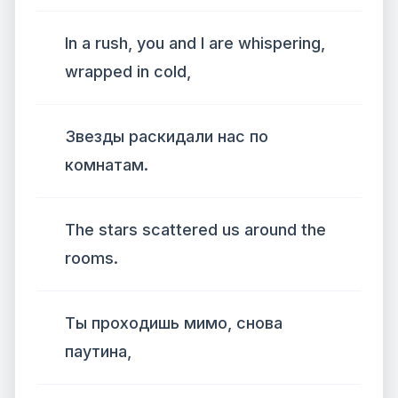
In a rush, you and I are whispering,
wrapped in cold,
Звезды раскидали нас по
комнатам.
The stars scattered us around the
rooms.
Ты проходишь мимо, снова
паутина,