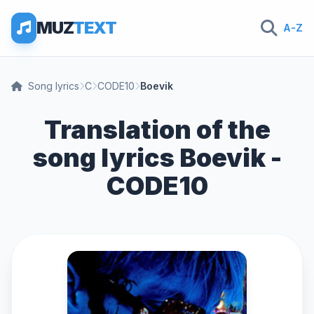
MUZ
TEXT
A-Z
Song lyrics
C
CODE10
Boevik
Translation of the
song lyrics Boevik -
CODE10