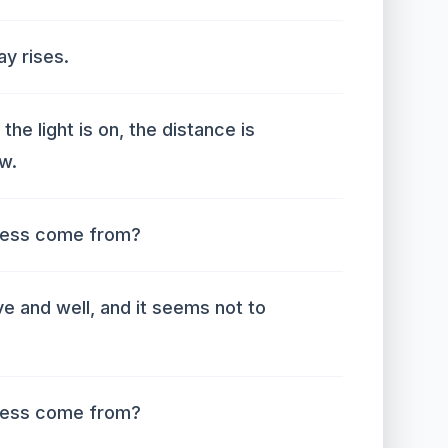
ay rises.
the light is on, the distance is
w.
ness come from?
ve and well, and it seems not to
ness come from?