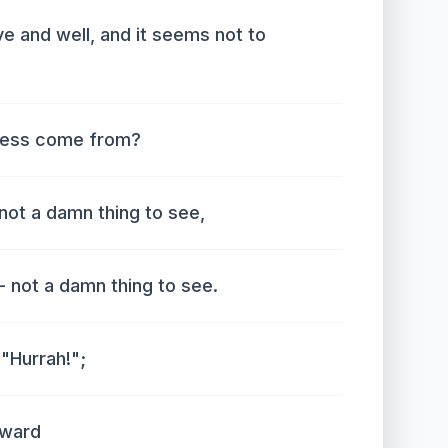
ve and well, and it seems not to
ness come from?
not a damn thing to see,
- not a damn thing to see.
"Hurrah!";
rward