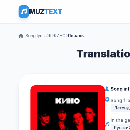
MUZ
TEXT
Song lyrics
К
КИНО
Печаль
Translati
Song in
Song fr
Легенд
In the g
Русски