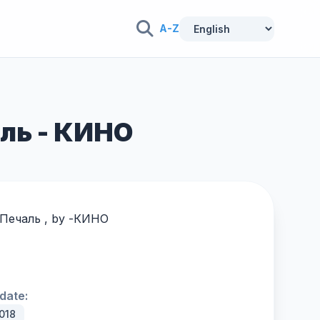
A-Z
аль - КИНО
 Печаль , by -
КИНО
date:
018