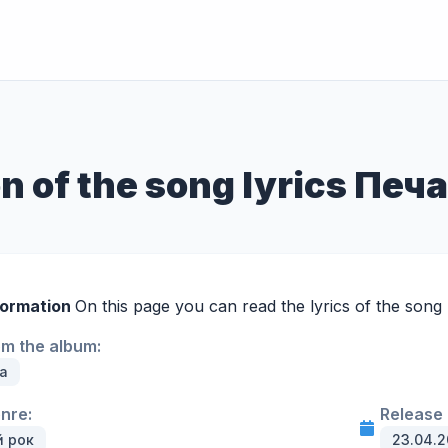
on of the song lyrics Печ
formation
On this page you can read the lyrics of the song
om the album:
а
enre:
Release 
й рок
23.04.2