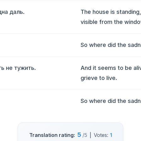
дна даль.
The house is standing, 
visible from the windo
So where did the sad
ть не тужить.
And it seems to be ali
grieve to live.
So where did the sad
5
Translation rating:
/5
|
Votes:
1