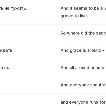
ть не тужить.
And it seems to be ali
grieve to live.
So where did the sad
видать,
And grace is around - 
ерта.
And all around beauty 
And everyone shouts: 
and everyone runs fo