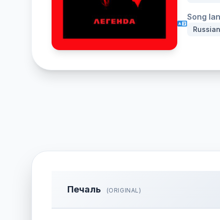
Song la
Russia
Печаль
(ORIGINAL)