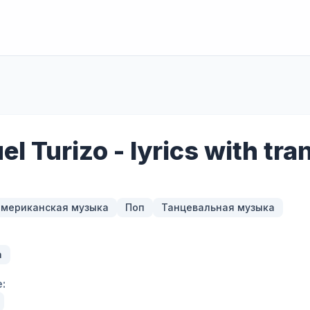
l Turizo - lyrics with tra
мериканская музыка
Поп
Танцевальная музыка
a
: