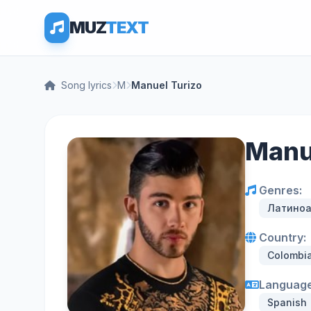
MUZ
TEXT
Song lyrics
M
Manuel Turizo
Manue
Genres:
Латиноа
Country:
Colombi
Language
Spanish