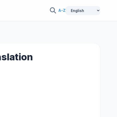
A-Z
nslation