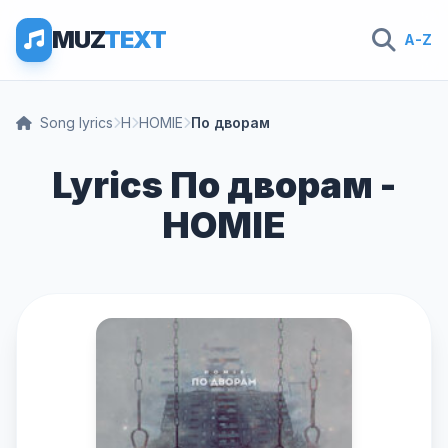
MUZ
TEXT
A-Z
Song lyrics
H
HOMIE
По дворам
Lyrics По дворам -
HOMIE