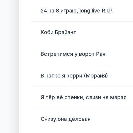
24 на 8 играю, long live R.I.P.
Коби Брайант
Встретимся у ворот Рая
В катке я керри (Мэрайя)
Я тёр её стенки, слизи не марая
Снизу она деловая