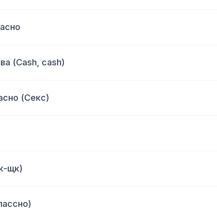
пасно
ва (Cash, cash)
асно (Секс)
к-щк)
лассно)