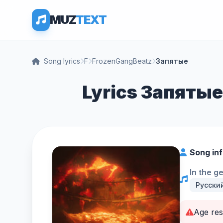
MUZ
TEXT
Song lyrics
F
FrozenGangBeatz
Запятые
Lyrics Запяты
Song in
In the g
Русски
Age res