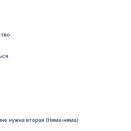
ство
ься
мне нужна вторая (Няма-няма)