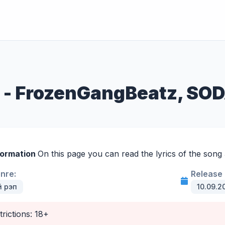
е - FrozenGangBeatz, SO
formation
On this page you can read the lyrics of the song
enre:
Release 
й рэп
10.09.2
trictions: 18+