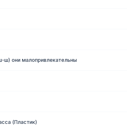
Чш-ш) они малопривлекательны
асса (Пластик)