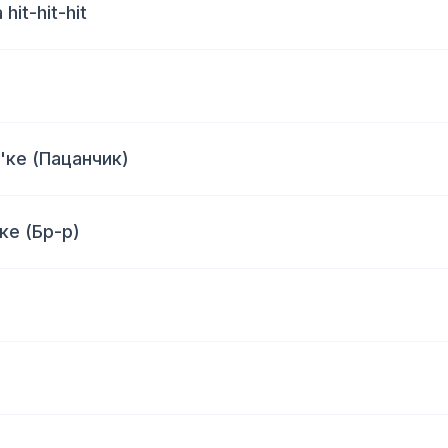
it-hit-hit
'ке (Пацанчик)
ке (Бр-р)