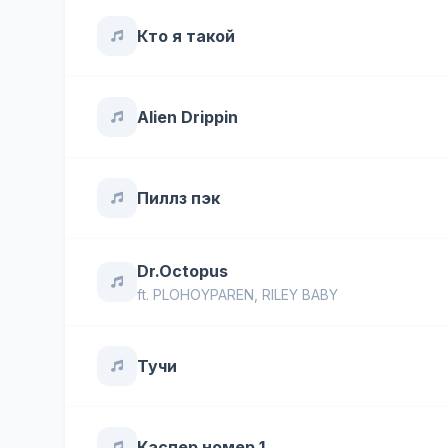
Кто я такой
Alien Drippin
Пиллз пэк
Dr.Octopus
ft.
PLOHOYPAREN
,
RILEY BABY
Тучи
Каспер номер 1