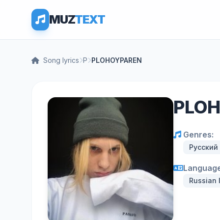
MUZ
TEXT
Song lyrics
P
PLOHOYPAREN
PLOHO
Genres:
Русский
Language
Russian