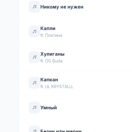
Никому не нужен
Капли
ft.
Платина
Хулиганы
ft.
OG Buda
Капкан
ft.
LIL KRYSTALLL
Умный
Безин или мерин