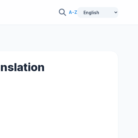
A-Z
nslation