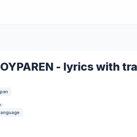
YPAREN - lyrics with tra
 рэп
:
 language