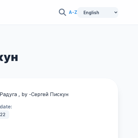
A-Z
скун
 Радуга , by -
Сергей Пискун
date:
022