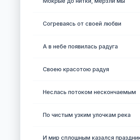
Мокрые до нитки, мерзли мы
Согреваясь от своей любви
А в небе появилась радуга
Своею красотою радуя
Неслась потоком нескончаемым
По чистым узким улочкам река
И мир сплошным казался праздни