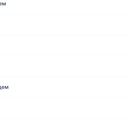
ем
дем