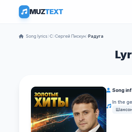
MUZ
TEXT
Song lyrics
С
Сергей Пискун
Радуга
Lyr
Song in
In the g
Шансо