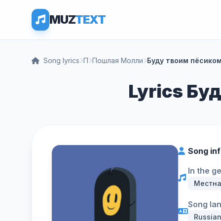
MUZ
TEXT
Song lyrics
П
Пошлая Молли
Буду твоим пёсико
Lyrics Бу
Song in
In the g
Местна
Song la
Russia