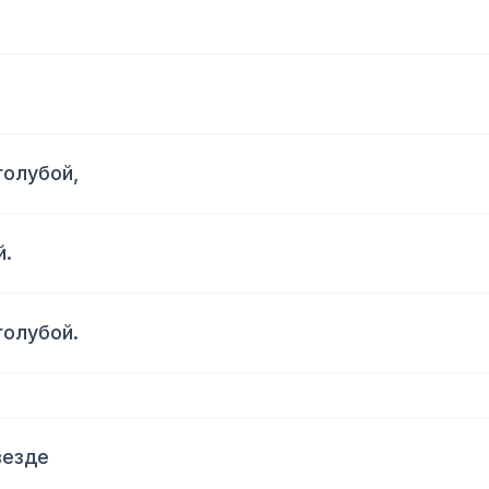
голубой,
й.
голубой.
везде