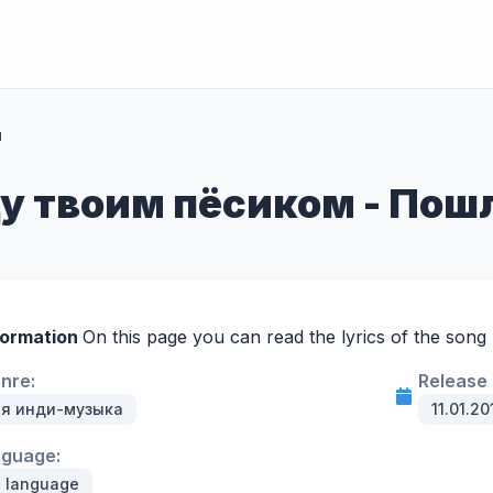
м
ду твоим пёсиком - По
formation
On this page you can read the lyrics of the son
enre:
Release 
я инди-музыка
11.01.20
nguage:
n language