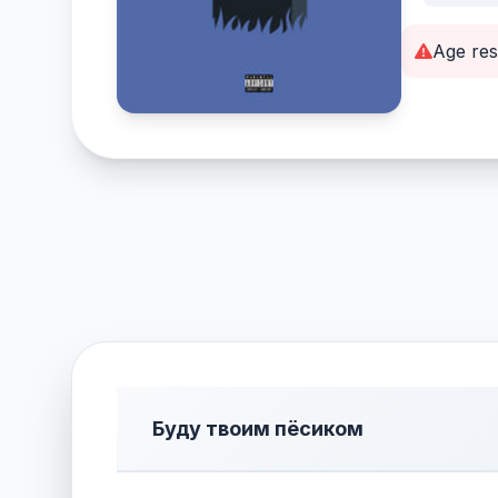
Age res
Буду твоим пёсиком