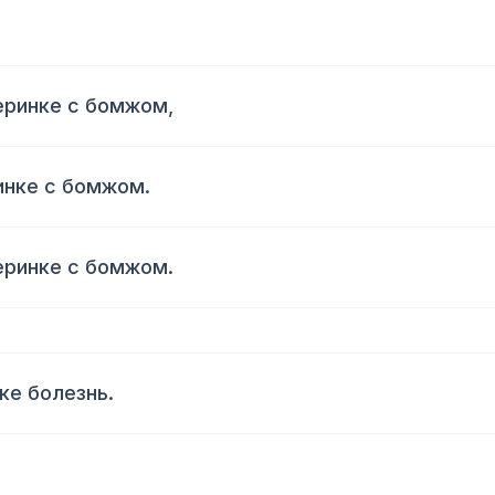
еринке с бомжом,
инке с бомжом.
еринке с бомжом.
чке болезнь.