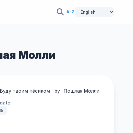
A-Z
шлая Молли
g Буду твоим пёсиком , by -
Пошлая Молли
date:
18