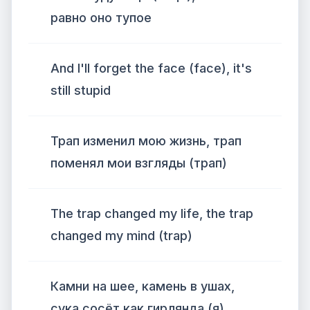
равно оно тупое
And I'll forget the face (face), it's
still stupid
Трап изменил мою жизнь, трап
поменял мои взгляды (трап)
The trap changed my life, the trap
changed my mind (trap)
Камни на шее, камень в ушах,
сука сосёт как гирлянда (я)