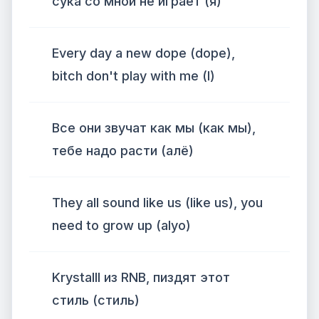
сука со мной не играет (я)
Every day a new dope (dope),
bitch don't play with me (I)
Все они звучат как мы (как мы),
тебе надо расти (алё)
They all sound like us (like us), you
need to grow up (alyo)
Krystalll из RNB, пиздят этот
стиль (стиль)