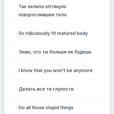
Так нелепо обтянуло
повзрослевшее тело
So ridiculously fit matured body
Знаю, что ты больше не будешь
I know that you won't be anymore
Делать все те глупости
Do all those stupid things