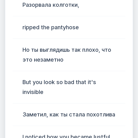
Разорвала колготки,
ripped the pantyhose
Но ты выглядишь так плохо, что
это незаметно
But you look so bad that it's
invisible
Заметил, как ты стала похотлива
I noticed how you became lustful