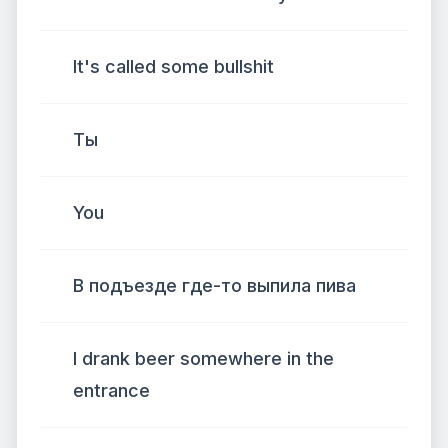
It's called some bullshit
Ты
You
В подъезде где-то выпила пива
I drank beer somewhere in the
entrance